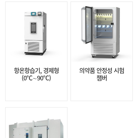
항온항습기, 경제형
의약품 안정성 시험
(0℃∼90℃)
챔버