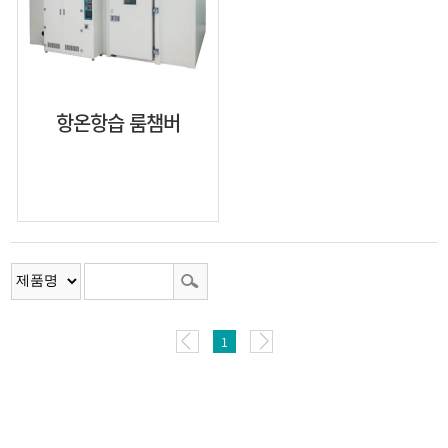
항온항습 룸챔버
1