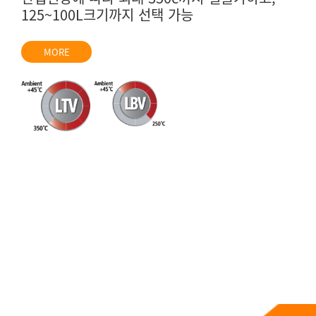
125~100L크기까지 선택 가능
내열성 테스트
내/외부 온도 조절: 분광광도계, 굴절계,
편광계, 점도계, 발효기, 전기영동기,
컬럼크로마토크래피, 회전식 감압농축기 등
MORE
MORE
MORE