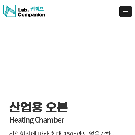
산업용 오븐
항온항습기
항온 순환 수조
Heating Chamber
Temperature & Humidity Chamber
Bath Circulator
산업현장에 따라 최대 350c까지 열을가하고,
신뢰성, 내구성, 기후, 동결 저항성, 품질 보증,
General Application